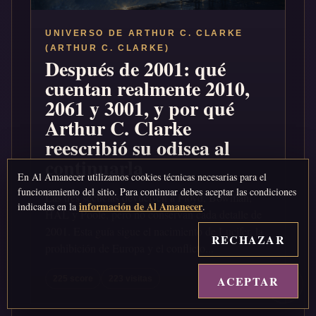
UNIVERSO DE ARTHUR C. CLARKE
(ARTHUR C. CLARKE)
Después de 2001: qué
cuentan realmente 2010,
2061 y 3001, y por qué
Arthur C. Clarke
reescribió su odisea al
continuarla
En Al Amanecer utilizamos cookies técnicas necesarias para el
funcionamiento del sitio. Para continuar debes aceptar las condiciones
Las tres secuelas devuelven a Floyd, Bowman,
información de Al Amanecer
indicadas en la
.
HAL y Poole, pero no conservan cada detalle de
2001. Esta guía sigue el nacimiento de Lucifer, la
RECHAZAR
prohibición de Europa y el conflicto...
ACEPTAR
↑
225 score
223 visitas