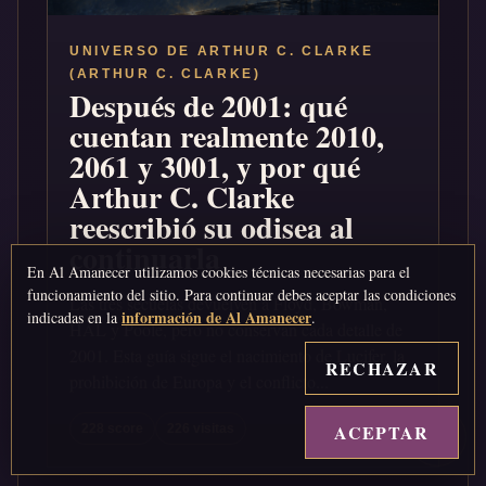
UNIVERSO DE ARTHUR C. CLARKE
(ARTHUR C. CLARKE)
Después de 2001: qué
cuentan realmente 2010,
2061 y 3001, y por qué
Arthur C. Clarke
reescribió su odisea al
continuarla
En Al Amanecer utilizamos cookies técnicas necesarias para el
funcionamiento del sitio. Para continuar debes aceptar las condiciones
Las tres secuelas devuelven a Floyd, Bowman,
información de Al Amanecer
indicadas en la
.
HAL y Poole, pero no conservan cada detalle de
2001. Esta guía sigue el nacimiento de Lucifer, la
RECHAZAR
prohibición de Europa y el conflicto...
ACEPTAR
↑
228 score
226 visitas