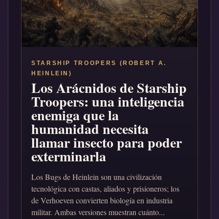
STARSHIP TROOPERS (ROBERT A.
HEINLEIN)
Los Arácnidos de Starship
Troopers: una inteligencia
enemiga que la
humanidad necesita
llamar insecto para poder
exterminarla
Los Bugs de Heinlein son una civilización
tecnológica con castas, aliados y prisioneros; los
de Verhoeven convierten biología en industria
militar. Ambas versiones muestran cuánto...