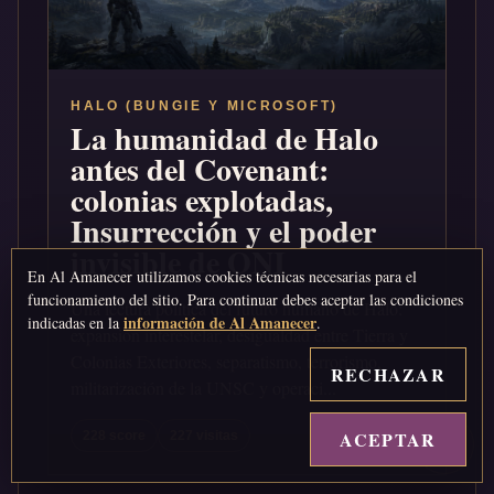
HALO (BUNGIE Y MICROSOFT)
La humanidad de Halo
antes del Covenant:
colonias explotadas,
Insurrección y el poder
invisible de ONI
En Al Amanecer utilizamos cookies técnicas necesarias para el
funcionamiento del sitio. Para continuar debes aceptar las condiciones
Una lectura política del futuro humano de Halo:
información de Al Amanecer
indicadas en la
.
expansión interestelar, desigualdad entre Tierra y
Colonias Exteriores, separatismo, terrorismo,
RECHAZAR
militarización de la UNSC y operaci...
ACEPTAR
↑
228 score
227 visitas