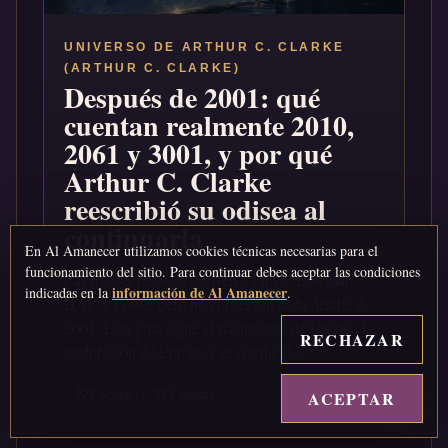
UNIVERSO DE ARTHUR C. CLARKE
(ARTHUR C. CLARKE)
Después de 2001: qué
cuentan realmente 2010,
2061 y 3001, y por qué
Arthur C. Clarke
reescribió su odisea al
continuarla
En Al Amanecer utilizamos cookies técnicas necesarias para el
funcionamiento del sitio. Para continuar debes aceptar las condiciones
Las tres secuelas devuelven a Floyd, Bowman,
información de Al Amanecer
indicadas en la
.
HAL y Poole, pero no conservan cada detalle de
2001. Esta guía sigue el nacimiento de Lucifer, la
RECHAZAR
prohibición de Europa y el conflicto...
ACEPTAR
↑
228 score
226 visitas