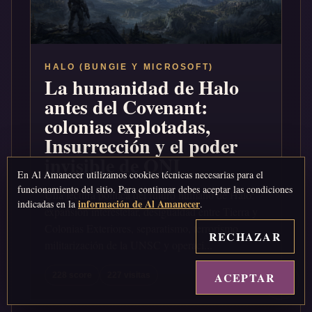
HALO (BUNGIE Y MICROSOFT)
La humanidad de Halo
antes del Covenant:
colonias explotadas,
Insurrección y el poder
invisible de ONI
En Al Amanecer utilizamos cookies técnicas necesarias para el
funcionamiento del sitio. Para continuar debes aceptar las condiciones
Una lectura política del futuro humano de Halo:
información de Al Amanecer
indicadas en la
.
expansión interestelar, desigualdad entre Tierra y
Colonias Exteriores, separatismo, terrorismo,
RECHAZAR
militarización de la UNSC y operaci...
ACEPTAR
↑
228 score
227 visitas