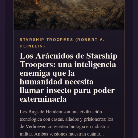
STARSHIP TROOPERS (ROBERT A.
HEINLEIN)
Los Arácnidos de Starship
Troopers: una inteligencia
enemiga que la
humanidad necesita
llamar insecto para poder
exterminarla
Los Bugs de Heinlein son una civilización
tecnológica con castas, aliados y prisioneros; los
de Verhoeven convierten biología en industria
militar. Ambas versiones muestran cuánto...