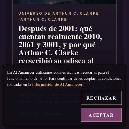
UNIVERSO DE ARTHUR C. CLARKE
(ARTHUR C. CLARKE)
Después de 2001: qué
cuentan realmente 2010,
2061 y 3001, y por qué
Arthur C. Clarke
reescribió su odisea al
continuarla
En Al Amanecer utilizamos cookies técnicas necesarias para el
funcionamiento del sitio. Para continuar debes aceptar las condiciones
Las tres secuelas devuelven a Floyd, Bowman,
información de Al Amanecer
indicadas en la
.
HAL y Poole, pero no conservan cada detalle de
2001. Esta guía sigue el nacimiento de Lucifer, la
RECHAZAR
prohibición de Europa y el conflicto...
ACEPTAR
↑
228 score
226 visitas