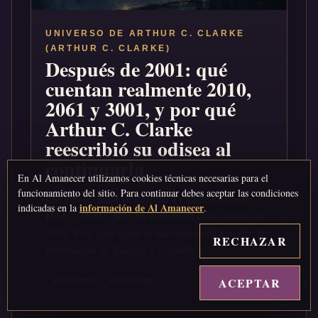
UNIVERSO DE ARTHUR C. CLARKE
(ARTHUR C. CLARKE)
Después de 2001: qué
cuentan realmente 2010,
2061 y 3001, y por qué
Arthur C. Clarke
reescribió su odisea al
continuarla
En Al Amanecer utilizamos cookies técnicas necesarias para el
funcionamiento del sitio. Para continuar debes aceptar las condiciones
Las tres secuelas devuelven a Floyd, Bowman,
información de Al Amanecer
indicadas en la
.
HAL y Poole, pero no conservan cada detalle de
2001. Esta guía sigue el nacimiento de Lucifer, la
RECHAZAR
prohibición de Europa y el conflicto...
ACEPTAR
↑
224 score
222 visitas