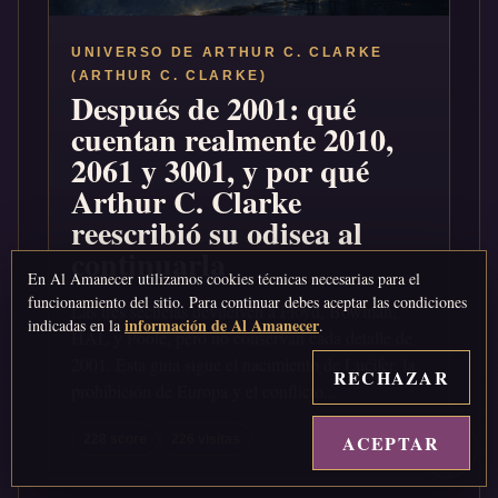
UNIVERSO DE ARTHUR C. CLARKE
(ARTHUR C. CLARKE)
Después de 2001: qué
cuentan realmente 2010,
2061 y 3001, y por qué
Arthur C. Clarke
reescribió su odisea al
continuarla
En Al Amanecer utilizamos cookies técnicas necesarias para el
funcionamiento del sitio. Para continuar debes aceptar las condiciones
Las tres secuelas devuelven a Floyd, Bowman,
información de Al Amanecer
indicadas en la
.
HAL y Poole, pero no conservan cada detalle de
2001. Esta guía sigue el nacimiento de Lucifer, la
RECHAZAR
prohibición de Europa y el conflicto...
ACEPTAR
↑
228 score
226 visitas