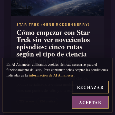
STAR TREK (GENE RODDENBERRY)
Cómo empezar con Star
Trek sin ver novecientos
episodios: cinco rutas
según el tipo de ciencia
ficción que buscas
En Al Amanecer utilizamos cookies técnicas necesarias para el
funcionamiento del sitio. Para continuar debes aceptar las condiciones
Una guía de entrada que sustituye la cronología
información de Al Amanecer
indicadas en la
.
total por rutas temáticas: exploración clásica,
política serializada, aventura moderna, comedia y
RECHAZAR
cine, con puntos de salto y una ex...
ACEPTAR
↑
227 score
224 visitas