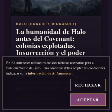
HALO (BUNGIE Y MICROSOFT)
La humanidad de Halo
antes del Covenant:
colonias explotadas,
Insurrección y el poder
invisible de ONI
En Al Amanecer utilizamos cookies técnicas necesarias para el
funcionamiento del sitio. Para continuar debes aceptar las condiciones
Una lectura política del futuro humano de Halo:
información de Al Amanecer
indicadas en la
.
expansión interestelar, desigualdad entre Tierra y
Colonias Exteriores, separatismo, terrorismo,
RECHAZAR
militarización de la UNSC y operaci...
ACEPTAR
↑
228 score
227 visitas