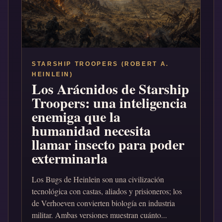
STARSHIP TROOPERS (ROBERT A.
HEINLEIN)
Los Arácnidos de Starship
Troopers: una inteligencia
enemiga que la
humanidad necesita
llamar insecto para poder
exterminarla
Los Bugs de Heinlein son una civilización
tecnológica con castas, aliados y prisioneros; los
de Verhoeven convierten biología en industria
militar. Ambas versiones muestran cuánto...