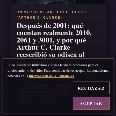
UNIVERSO DE ARTHUR C. CLARKE
(ARTHUR C. CLARKE)
Después de 2001: qué
cuentan realmente 2010,
2061 y 3001, y por qué
Arthur C. Clarke
reescribió su odisea al
continuarla
En Al Amanecer utilizamos cookies técnicas necesarias para el
funcionamiento del sitio. Para continuar debes aceptar las condiciones
Las tres secuelas devuelven a Floyd, Bowman,
información de Al Amanecer
indicadas en la
.
HAL y Poole, pero no conservan cada detalle de
2001. Esta guía sigue el nacimiento de Lucifer, la
RECHAZAR
prohibición de Europa y el conflicto...
ACEPTAR
↑
225 score
223 visitas