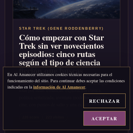
STAR TREK (GENE RODDENBERRY)
Cómo empezar con Star
Trek sin ver novecientos
episodios: cinco rutas
según el tipo de ciencia
ficción que buscas
En Al Amanecer utilizamos cookies técnicas necesarias para el
funcionamiento del sitio. Para continuar debes aceptar las condiciones
Una guía de entrada que sustituye la cronología
información de Al Amanecer
indicadas en la
.
total por rutas temáticas: exploración clásica,
política serializada, aventura moderna, comedia y
RECHAZAR
cine, con puntos de salto y una ex...
ACEPTAR
↑
226 score
223 visitas