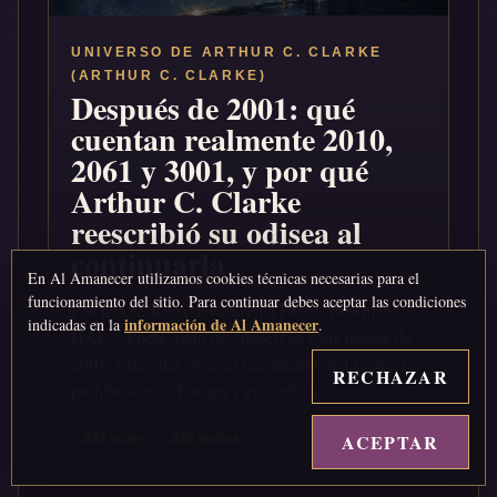
UNIVERSO DE ARTHUR C. CLARKE
(ARTHUR C. CLARKE)
Después de 2001: qué
cuentan realmente 2010,
2061 y 3001, y por qué
Arthur C. Clarke
reescribió su odisea al
continuarla
En Al Amanecer utilizamos cookies técnicas necesarias para el
funcionamiento del sitio. Para continuar debes aceptar las condiciones
Las tres secuelas devuelven a Floyd, Bowman,
información de Al Amanecer
indicadas en la
.
HAL y Poole, pero no conservan cada detalle de
2001. Esta guía sigue el nacimiento de Lucifer, la
RECHAZAR
prohibición de Europa y el conflicto...
ACEPTAR
↑
224 score
222 visitas