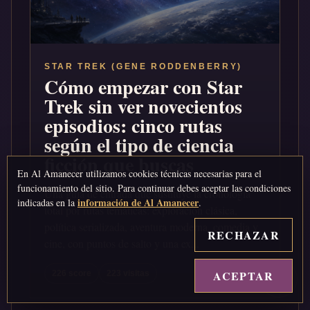
STAR TREK (GENE RODDENBERRY)
Cómo empezar con Star
Trek sin ver novecientos
episodios: cinco rutas
según el tipo de ciencia
ficción que buscas
En Al Amanecer utilizamos cookies técnicas necesarias para el
funcionamiento del sitio. Para continuar debes aceptar las condiciones
Una guía de entrada que sustituye la cronología
información de Al Amanecer
indicadas en la
.
total por rutas temáticas: exploración clásica,
política serializada, aventura moderna, comedia y
RECHAZAR
cine, con puntos de salto y una ex...
ACEPTAR
↑
226 score
223 visitas