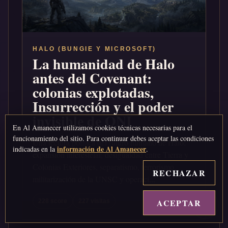
HALO (BUNGIE Y MICROSOFT)
La humanidad de Halo
antes del Covenant:
colonias explotadas,
Insurrección y el poder
invisible de ONI
En Al Amanecer utilizamos cookies técnicas necesarias para el
funcionamiento del sitio. Para continuar debes aceptar las condiciones
Una lectura política del futuro humano de Halo:
información de Al Amanecer
indicadas en la
.
expansión interestelar, desigualdad entre Tierra y
Colonias Exteriores, separatismo, terrorismo,
RECHAZAR
militarización de la UNSC y operaci...
ACEPTAR
↑
228 score
227 visitas