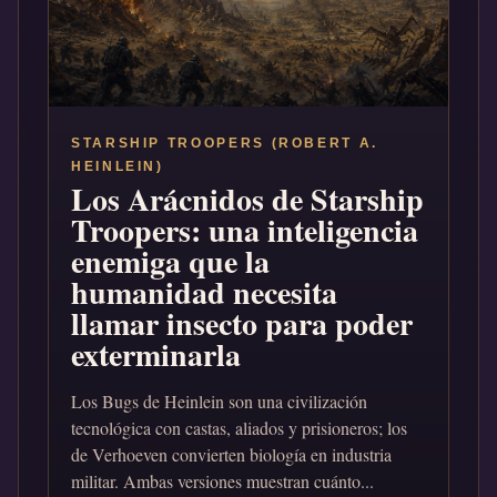
STARSHIP TROOPERS (ROBERT A.
HEINLEIN)
Los Arácnidos de Starship
Troopers: una inteligencia
enemiga que la
humanidad necesita
llamar insecto para poder
exterminarla
Los Bugs de Heinlein son una civilización
tecnológica con castas, aliados y prisioneros; los
de Verhoeven convierten biología en industria
militar. Ambas versiones muestran cuánto...