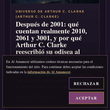
UNIVERSO DE ARTHUR C. CLARKE
(ARTHUR C. CLARKE)
Después de 2001: qué
cuentan realmente 2010,
2061 y 3001, y por qué
Arthur C. Clarke
reescribió su odisea al
continuarla
En Al Amanecer utilizamos cookies técnicas necesarias para el
funcionamiento del sitio. Para continuar debes aceptar las condiciones
Las tres secuelas devuelven a Floyd, Bowman,
información de Al Amanecer
indicadas en la
.
HAL y Poole, pero no conservan cada detalle de
2001. Esta guía sigue el nacimiento de Lucifer, la
RECHAZAR
prohibición de Europa y el conflicto...
ACEPTAR
↑
225 score
223 visitas