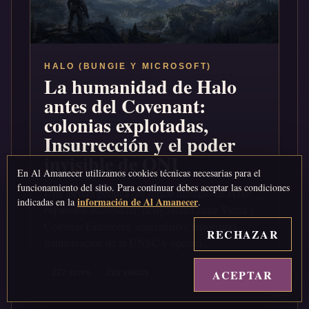
HALO (BUNGIE Y MICROSOFT)
La humanidad de Halo
antes del Covenant:
colonias explotadas,
Insurrección y el poder
invisible de ONI
En Al Amanecer utilizamos cookies técnicas necesarias para el
funcionamiento del sitio. Para continuar debes aceptar las condiciones
Una lectura política del futuro humano de Halo:
información de Al Amanecer
indicadas en la
.
expansión interestelar, desigualdad entre Tierra y
Colonias Exteriores, separatismo, terrorismo,
RECHAZAR
militarización de la UNSC y operaci...
ACEPTAR
↑
227 score
226 visitas