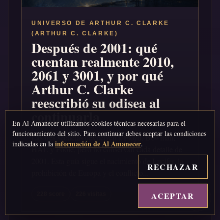
UNIVERSO DE ARTHUR C. CLARKE
(ARTHUR C. CLARKE)
Después de 2001: qué
cuentan realmente 2010,
2061 y 3001, y por qué
Arthur C. Clarke
reescribió su odisea al
continuarla
En Al Amanecer utilizamos cookies técnicas necesarias para el
funcionamiento del sitio. Para continuar debes aceptar las condiciones
Las tres secuelas devuelven a Floyd, Bowman,
información de Al Amanecer
indicadas en la
.
HAL y Poole, pero no conservan cada detalle de
2001. Esta guía sigue el nacimiento de Lucifer, la
RECHAZAR
prohibición de Europa y el conflicto...
ACEPTAR
↑
228 score
226 visitas