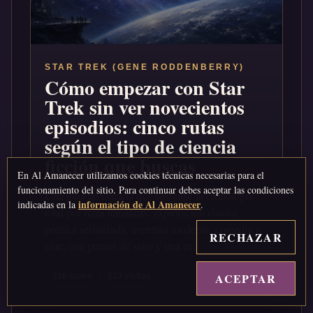
STAR TREK (GENE RODDENBERRY)
Cómo empezar con Star
Trek sin ver novecientos
episodios: cinco rutas
según el tipo de ciencia
ficción que buscas
En Al Amanecer utilizamos cookies técnicas necesarias para el
funcionamiento del sitio. Para continuar debes aceptar las condiciones
Una guía de entrada que sustituye la cronología
información de Al Amanecer
indicadas en la
.
total por rutas temáticas: exploración clásica,
política serializada, aventura moderna, comedia y
RECHAZAR
cine, con puntos de salto y una ex...
ACEPTAR
↑
226 score
223 visitas