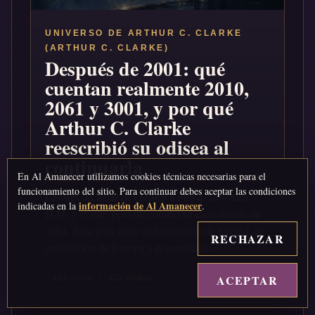
UNIVERSO DE ARTHUR C. CLARKE
(ARTHUR C. CLARKE)
Después de 2001: qué
cuentan realmente 2010,
2061 y 3001, y por qué
Arthur C. Clarke
reescribió su odisea al
continuarla
En Al Amanecer utilizamos cookies técnicas necesarias para el
funcionamiento del sitio. Para continuar debes aceptar las condiciones
Las tres secuelas devuelven a Floyd, Bowman,
información de Al Amanecer
indicadas en la
.
HAL y Poole, pero no conservan cada detalle de
2001. Esta guía sigue el nacimiento de Lucifer, la
RECHAZAR
prohibición de Europa y el conflicto...
ACEPTAR
↑
224 score
222 visitas