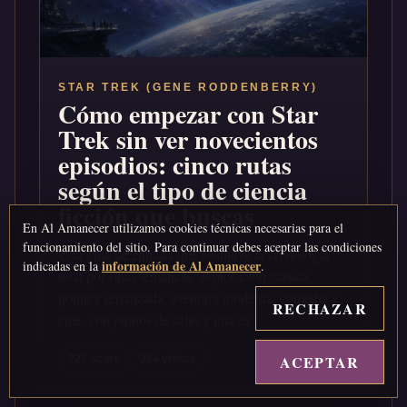
STAR TREK (GENE RODDENBERRY)
Cómo empezar con Star
Trek sin ver novecientos
episodios: cinco rutas
según el tipo de ciencia
ficción que buscas
En Al Amanecer utilizamos cookies técnicas necesarias para el
funcionamiento del sitio. Para continuar debes aceptar las condiciones
Una guía de entrada que sustituye la cronología
información de Al Amanecer
indicadas en la
.
total por rutas temáticas: exploración clásica,
política serializada, aventura moderna, comedia y
RECHAZAR
cine, con puntos de salto y una ex...
ACEPTAR
↑
227 score
224 visitas